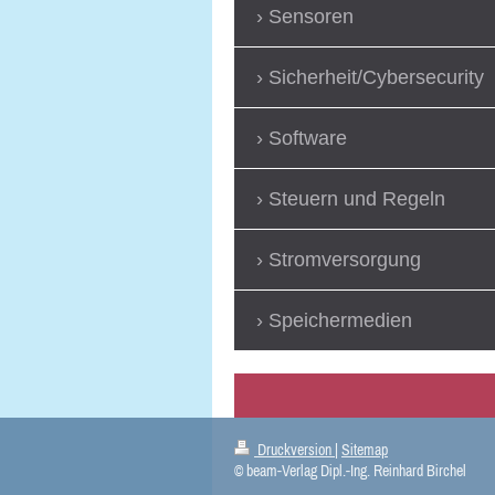
Sensoren
Sicherheit/Cybersecurity
Software
Steuern und Regeln
Stromversorgung
Speichermedien
Druckversion
|
Sitemap
© beam-Verlag Dipl.-Ing. Reinhard Birchel