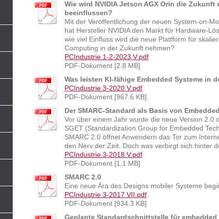
Wie wird NVIDIA Jetson AGX Orin die Zukunf
beeinflussen?
Mit der Veröffentlichung der neuen System-on-Mo
hat Hersteller NVIDIA den Markt für Hardware-Lös
wie viel Einfluss wird die neue Plattform für ska
Computing in der Zukunft nehmen?
PCIndustrie 1-2-2023 V.pdf
PDF-Dokument [2.8 MB]
Was leisten KI-fähige Embedded Systeme in de
PCIndustrie 3-2020 V.pdf
PDF-Dokument [967.6 KB]
Der SMARC-Standard als Basis von Embedded
Vor über einem Jahr wurde die neue Version 2.
SGET (Standardization Group for Embedded Techn
SMARC 2.0 öffnet Anwendern das Tor zum Internet 
den Nerv der Zeit. Doch was verbirgt sich hinte
PCIndustrie 3-2018 V.pdf
PDF-Dokument [1.1 MB]
SMARC 2.0
Eine neue Ära des Designs mobiler Systeme begi
PCIndustrie 3-2017 VII.pdf
PDF-Dokument [934.3 KB]
Geplante Standardschnittstelle für embedded