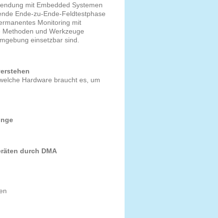
Anwendung mit Embedded Systemen
ende Ende-zu-Ende-Feldtestphase
rmanentes Monitoring mit
ete Methoden und Werkzeuge
umgebung einsetzbar sind.
verstehen
h welche Hardware braucht es, um
inge
eräten durch DMA
ten