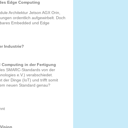
t des Edge Computing
dule Architektur Jetson AGX Orin,
ungen ordentlich aufgewirbelt. Doch
lierbares Embedded und Edge
r Industrie?
 Computing in der Fertigung
0 des SMARC-Standards von der
ologies e.V.) verabschiedet.
der Dinge (IoT) und trifft somit
r dem neuen Standard genau?
nnt
 Vision