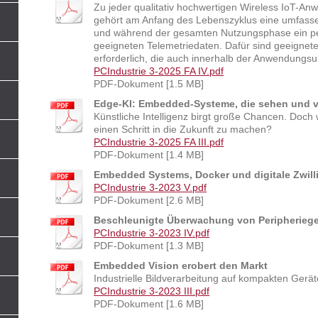
Zu jeder qualitativ hochwertigen Wireless IoT-
gehört am Anfang des Lebenszyklus eine umfass
und während der gesamten Nutzungsphase ein pe
geeigneten Telemetriedaten. Dafür sind geeign
erforderlich, die auch innerhalb der Anwendungs
PCIndustrie 3-2025 FA IV.pdf
PDF-Dokument [1.5 MB]
Edge-KI: Embedded-Systeme, die sehen und 
Künstliche Intelligenz birgt große Chancen. Doc
einen Schritt in die Zukunft zu machen?
PCIndustrie 3-2025 FA III.pdf
PDF-Dokument [1.4 MB]
Embedded Systems, Docker und digitale Zwill
PCIndustrie 3-2023 V.pdf
PDF-Dokument [2.6 MB]
Beschleunigte Überwachung von Peripherieg
PCIndustrie 3-2023 IV.pdf
PDF-Dokument [1.3 MB]
Embedded Vision erobert den Markt
Industrielle Bildverarbeitung auf kompakten Gerä
PCIndustrie 3-2023 III.pdf
PDF-Dokument [1.6 MB]