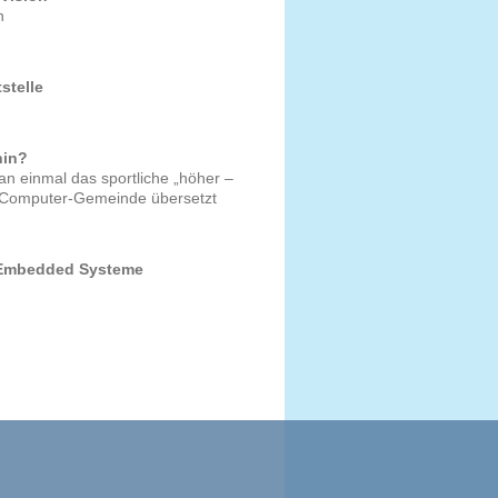
n
stelle
hin?
an einmal das sportliche „höher –
d-Computer-Gemeinde übersetzt
r Embedded Systeme