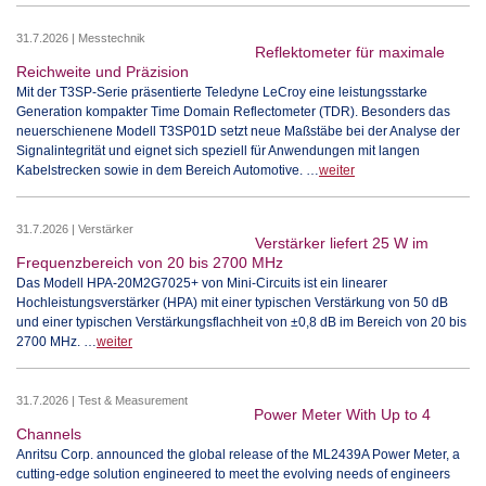
31.7.2026 | Messtechnik
Reflektometer für maximale
Reichweite und Präzision
Mit der T3SP-Serie präsentierte Teledyne LeCroy eine leistungsstarke
Generation kompakter Time Domain Reflectometer (TDR). Besonders das
neuerschienene Modell T3SP01D setzt neue Maßstäbe bei der Analyse der
Signalintegrität und eignet sich speziell für Anwendungen mit langen
Kabelstrecken sowie in dem Bereich Automotive. …
weiter
31.7.2026 | Verstärker
Verstärker liefert 25 W im
Frequenzbereich von 20 bis 2700 MHz
Das Modell HPA-20M2G7025+ von Mini-Circuits ist ein linearer
Hochleistungsverstärker (HPA) mit einer typischen Verstärkung von 50 dB
und einer typischen Verstärkungsflachheit von ±0,8 dB im Bereich von 20 bis
2700 MHz. …
weiter
31.7.2026 | Test & Measurement
Power Meter With Up to 4
Channels
Anritsu Corp. announced the global release of the ML2439A Power Meter, a
cutting-edge solution engineered to meet the evolving needs of engineers