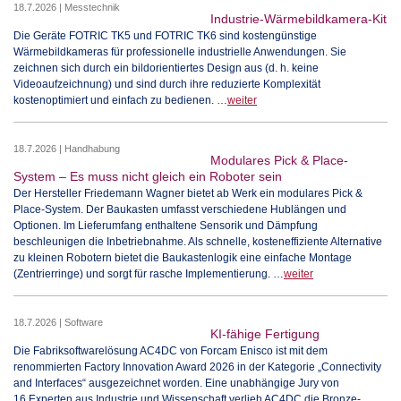
18.7.2026 | Messtechnik
Industrie-Wärmebildkamera-Kit
Die Geräte FOTRIC TK5 und FOTRIC TK6 sind kostengünstige
Wärmebildkameras für professionelle industrielle Anwendungen. Sie
zeichnen sich durch ein bildorientiertes Design aus (d. h. keine
Videoaufzeichnung) und sind durch ihre reduzierte Komplexität
kostenoptimiert und einfach zu bedienen. …
weiter
18.7.2026 | Handhabung
Modulares Pick & Place-
System – Es muss nicht gleich ein Roboter sein
Der Hersteller Friedemann Wagner bietet ab Werk ein modulares Pick &
Place-System. Der Baukasten umfasst verschiedene Hublängen und
Optionen. Im Lieferumfang enthaltene Sensorik und Dämpfung
beschleunigen die Inbetriebnahme. Als schnelle, kosteneffiziente Alternative
zu kleinen Robotern bietet die Baukastenlogik eine einfache Montage
(Zentrierringe) und sorgt für rasche Implementierung. …
weiter
18.7.2026 | Software
KI-fähige Fertigung
Die Fabriksoftwarelösung AC4DC von Forcam Enisco ist mit dem
renommierten Factory Innovation Award 2026 in der Kategorie „Connectivity
and Interfaces“ ausgezeichnet worden. Eine unabhängige Jury von
16 Experten aus Industrie und Wissenschaft verlieh AC4DC die Bronze-