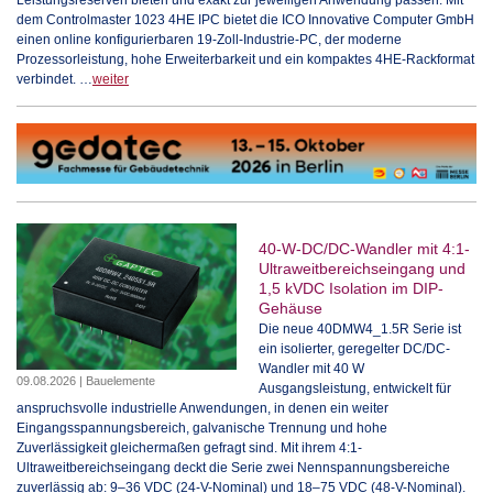
dem Controlmaster 1023 4HE IPC bietet die ICO Innovative Computer GmbH
einen online konfigurierbaren 19-Zoll-Industrie-PC, der moderne
Prozessorleistung, hohe Erweiterbarkeit und ein kompaktes 4HE-Rackformat
verbindet. …
weiter
40-W-DC/DC-Wandler mit 4:1-
Ultraweitbereichseingang und
1,5 kVDC Isolation im DIP-
Gehäuse
Die neue 40DMW4_1.5R Serie ist
ein isolierter, geregelter DC/DC-
Wandler mit 40 W
09.08.2026 | Bauelemente
Ausgangsleistung, entwickelt für
anspruchsvolle industrielle Anwendungen, in denen ein weiter
Eingangsspannungsbereich, galvanische Trennung und hohe
Zuverlässigkeit gleichermaßen gefragt sind. Mit ihrem 4:1-
Ultraweitbereichseingang deckt die Serie zwei Nennspannungsbereiche
zuverlässig ab: 9–36 VDC (24-V-Nominal) und 18–75 VDC (48-V-Nominal).