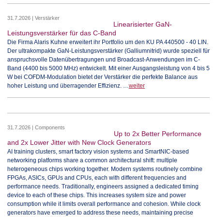
31.7.2026 | Verstärker
Linearisierter GaN-
Leistungsverstärker für das C-Band
Die Firma Alaris Kuhne erweitert ihr Portfolio um den KU PA 440500 - 40 LIN.
Der ultrakompakte GaN-Leistungsverstärker (Galliumnitrid) wurde speziell für
anspruchsvolle Datenübertragungen und Broadcast-Anwendungen im C-
Band (4400 bis 5000 MHz) entwickelt. Mit einer Ausgangsleistung von 4 bis 5
W bei COFDM-Modulation bietet der Verstärker die perfekte Balance aus
hoher Leistung und überragender Effizienz. …
weiter
31.7.2026 | Components
Up to 2x Better Performance
and 2x Lower Jitter with New Clock Generators
AI training clusters, smart factory vision systems and SmartNIC-based
networking platforms share a common architectural shift: multiple
heterogeneous chips working together. Modern systems routinely combine
FPGAs, ASICs, GPUs and CPUs, each with different frequencies and
performance needs. Traditionally, engineers assigned a dedicated timing
device to each of these chips. This increases system size and power
consumption while it limits overall performance and cohesion. While clock
generators have emerged to address these needs, maintaining precise