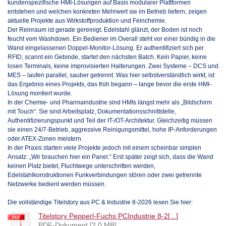
kundenspezifische HMI-Lösungen auf Basis modularer Plattformen
entstehen und welchen konkreten Mehrwert sie im Betrieb liefern, zeigen
aktuelle Projekte aus Wirkstoffproduktion und Feinchemie.
Der Reinraum ist gerade gereinigt. Edelstahl glänzt, der Boden ist noch
feucht vom Washdown. Ein Bediener im Overall steht vor einer bündig in die
Wand eingelassenen Doppel-Monitor-Lösung. Er authentifiziert sich per
RFID, scannt ein Gebinde, startet den nächsten Batch. Kein Papier, keine
losen Terminals, keine improvisierten Halterungen. Zwei Systeme – DCS und
MES – laufen parallel, sauber getrennt. Was hier selbstverständlich wirkt, ist
das Ergebnis eines Projekts, das früh begann – lange bevor die erste HMI-
Lösung montiert wurde.
In der Chemie- und Pharmaindustrie sind HMIs längst mehr als „Bildschirm
mit Touch“. Sie sind Arbeitsplatz, Dokumentationsschnittstelle,
Authentifizierungspunkt und Teil der IT-/OT-Architektur. Gleichzeitig müssen
sie einen 24/7-Betrieb, aggressive Reinigungsmittel, hohe IP-Anforderungen
oder ATEX-Zonen meistern.
In der Praxis starten viele Projekte jedoch mit einem scheinbar simplen
Ansatz: „Wir brauchen hier ein Panel.“ Erst später zeigt sich, dass die Wand
keinen Platz bietet, Fluchtwege unterschritten werden,
Edelstahlkonstruktionen Funkverbindungen stören oder zwei getrennte
Netzwerke bedient werden müssen.
Die vollständige Titelstory aus PC & Industrie 8-2026 lesen Sie hier:
Titelstory Pepperl-Fuchs PCIndustrie 8-2[...]
PDF-Dokument [2.0 MB]