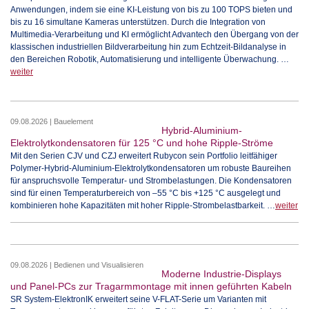
Anwendungen, indem sie eine KI-Leistung von bis zu 100 TOPS bieten und
bis zu 16 simultane Kameras unterstützen. Durch die Integration von
Multimedia-Verarbeitung und KI ermöglicht Advantech den Übergang von der
klassischen industriellen Bildverarbeitung hin zum Echtzeit-Bildanalyse in
den Bereichen Robotik, Automatisierung und intelligente Überwachung. …
weiter
09.08.2026 | Bauelement
Hybrid-Aluminium-
Elektrolytkondensatoren für 125 °C und hohe Ripple-Ströme
Mit den Serien CJV und CZJ erweitert Rubycon sein Portfolio leitfähiger
Polymer-Hybrid-Aluminium-Elektrolytkondensatoren um robuste Baureihen
für anspruchsvolle Temperatur- und Strombelastungen. Die Kondensatoren
sind für einen Temperaturbereich von –55 °C bis +125 °C ausgelegt und
kombinieren hohe Kapazitäten mit hoher Ripple-Strombelastbarkeit. …
weiter
09.08.2026 | Bedienen und Visualisieren
Moderne Industrie-Displays
und Panel-PCs zur Tragarmmontage mit innen geführten Kabeln
SR System-ElektronIK erweitert seine V-FLAT-Serie um Varianten mit