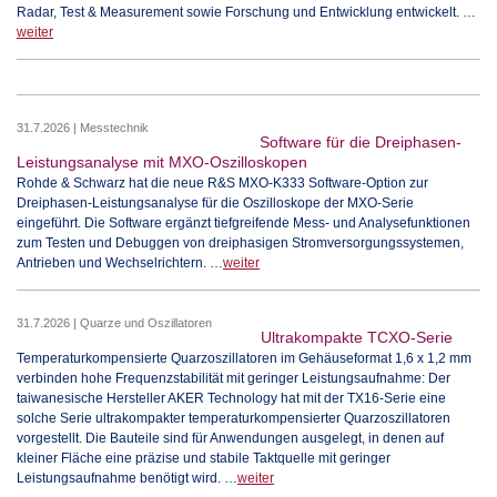
Radar, Test & Measurement sowie Forschung und Entwicklung entwickelt. …
weiter
31.7.2026 | Messtechnik
Software für die Dreiphasen-
Leistungsanalyse mit MXO-Oszilloskopen
Rohde & Schwarz hat die neue R&S MXO-K333 Software-Option zur
Dreiphasen-Leistungsanalyse für die Oszilloskope der MXO-Serie
eingeführt. Die Software ergänzt tiefgreifende Mess- und Analysefunktionen
zum Testen und Debuggen von dreiphasigen Stromversorgungssystemen,
Antrieben und Wechselrichtern. …
weiter
31.7.2026 | Quarze und Oszillatoren
Ultrakompakte TCXO-Serie
Temperaturkompensierte Quarzoszillatoren im Gehäuseformat 1,6 x 1,2 mm
verbinden hohe Frequenzstabilität mit geringer Leistungsaufnahme: Der
taiwanesische Hersteller AKER Technology hat mit der TX16-Serie eine
solche Serie ultrakompakter temperaturkompensierter Quarzoszillatoren
vorgestellt. Die Bauteile sind für Anwendungen ausgelegt, in denen auf
kleiner Fläche eine präzise und stabile Taktquelle mit geringer
Leistungsaufnahme benötigt wird. …
weiter