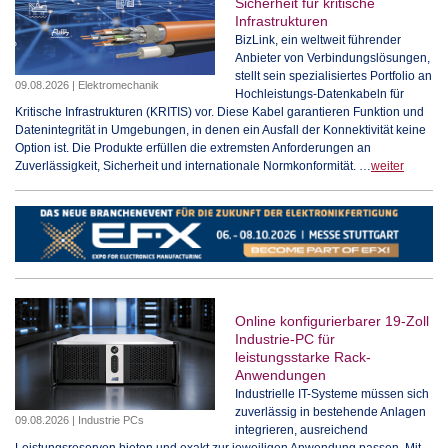
Sicherheit für kritische
Infrastrukturen
BizLink, ein weltweit führender
Anbieter von Verbindungslösungen,
stellt sein spezialisiertes Portfolio an
09.08.2026 | Elektromechanik
Hochleistungs-Datenkabeln für
Kritische Infrastrukturen (KRITIS) vor. Diese Kabel garantieren Funktion und
Datenintegrität in Umgebungen, in denen ein Ausfall der Konnektivität keine
Option ist. Die Produkte erfüllen die extremsten Anforderungen an
Zuverlässigkeit, Sicherheit und internationale Normkonformität. …
weiter
Online konfigurierbarer 19-Zoll
Industrie-PC für
leistungsstarke Rack-
Anwendungen
Industrielle IT-Systeme müssen sich
zuverlässig in bestehende Anlagen
09.08.2026 | Industrie PCs
integrieren, ausreichend
Leistungsreserven bieten und exakt zur jeweiligen Anwendung passen. Mit