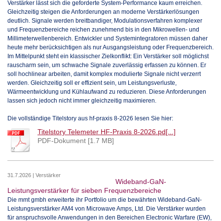
Verstärker lässt sich die geforderte System-Performance kaum erreichen.
Gleichzeitig steigen die Anforderungen an moderne Verstärkerlösungen
deutlich. Signale werden breitbandiger, Modulationsverfahren komplexer
und Frequenzbereiche reichen zunehmend bis in den Mikrowellen- und
Millimeterwellenbereich. Entwickler und Systemintegratoren müssen daher
heute mehr berücksichtigen als nur Ausgangsleistung oder Frequenzbereich.
Im Mittelpunkt steht ein klassischer Zielkonflikt: Ein Verstärker soll möglichst
rauscharm sein, um schwache Signale zuverlässig erfassen zu können. Er
soll hochlinear arbeiten, damit komplex modulierte Signale nicht verzerrt
werden. Gleichzeitig soll er effizient sein, um Leistungsverluste,
Wärmeentwicklung und Kühlaufwand zu reduzieren. Diese Anforderungen
lassen sich jedoch nicht immer gleichzeitig maximieren.
Die vollständige Titelstory aus hf-praxis 8-2026 lesen Sie hier:
Titelstory Telemeter HF-Praxis 8-2026.pd[...]
PDF-Dokument [1.7 MB]
31.7.2026 | Verstärker
Wideband-GaN-
Leistungsverstärker für sieben Frequenzbereiche
Die mmt gmbh erweiterte ihr Portfolio um die bewährten Wideband-GaN-
Leistungsverstärker AM4 von Microwave Amps, Ltd. Die Verstärker wurden
für anspruchsvolle Anwendungen in den Bereichen Electronic Warfare (EW),