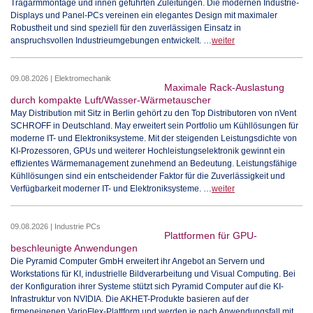
Tragarmmontage und innen geführten Zuleitungen. Die modernen Industrie-
Displays und Panel-PCs vereinen ein elegantes Design mit maximaler
Robustheit und sind speziell für den zuverlässigen Einsatz in
anspruchsvollen Industrieumgebungen entwickelt. …
weiter
09.08.2026 | Elektromechanik
Maximale Rack-Auslastung
durch kompakte Luft/Wasser-Wärmetauscher
May Distribution mit Sitz in Berlin gehört zu den Top Distributoren von nVent
SCHROFF in Deutschland. May erweitert sein Portfolio um Kühllösungen für
moderne IT- und Elektroniksysteme. Mit der steigenden Leistungsdichte von
KI-Prozessoren, GPUs und weiterer Hochleistungselektronik gewinnt ein
effizientes Wärmemanagement zunehmend an Bedeutung. Leistungsfähige
Kühllösungen sind ein entscheidender Faktor für die Zuverlässigkeit und
Verfügbarkeit moderner IT- und Elektroniksysteme. …
weiter
09.08.2026 | Industrie PCs
Plattformen für GPU-
beschleunigte Anwendungen
Die Pyramid Computer GmbH erweitert ihr Angebot an Servern und
Workstations für KI, industrielle Bildverarbeitung und Visual Computing. Bei
der Konfiguration ihrer Systeme stützt sich Pyramid Computer auf die KI-
Infrastruktur von NVIDIA. Die AKHET-Produkte basieren auf der
firmeneigenen VarioFlex-Plattform und werden je nach Anwendungsfall mit