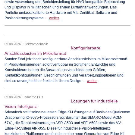
sowie Auswertung und Berichterstellung für NVG-kompatible Beleuchtung
und Displays in militärischen und zivilen Luftfahrtanwendungen. Das
Portfolio umfasst kalibrierte Hardware mit MIL-Zertifikat, Software und
Positionierungssysteme. …
weiter
09.08.2026 | Elektromechanik
Konfigurierbare
Anschlussleisten im Mikroformat
Samtec führt jetzt hoch konfigurierbare Anschlussleisten im Mikrorastermaß
in Produktionsmengen sofort verfügbar im Sortiment. Entwickler und
Konstrukteure haben die Auswahl aus verschiedenen Größen,
Kontaktkonfigurationen, Beschichtungen und Verarbeitungsoptionen und
sind so unvergleichbar flexibel in ihrem Design. …
weiter
09.08.2026 | Industrie PCs
Lösungen für industrielle
Vision-Intelligenz
Advantech stellt seine neuesten Edge-KI-Lösungen auf Basis des Qualcomm
Dragonwing IQ-9075-Prozessors vor, darunter das SMARC-Modul AOM-
6741, die Robotersteuerungen ASR-A503 und AFE-A503 sowie das VV-
Edge-KI-System AIR-055. Diese für industrielle Vision-Intelligenz
konzipierten Plattformen ermöglichen eine neue Generation von Edge-KI-