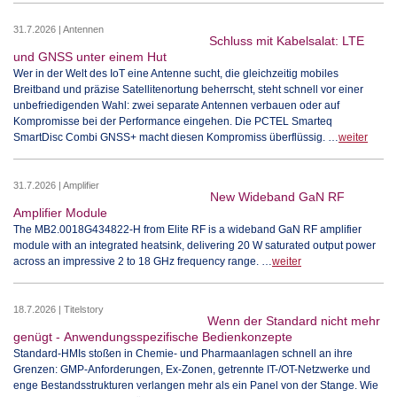
31.7.2026 | Antennen
Schluss mit Kabelsalat: LTE
und GNSS unter einem Hut
Wer in der Welt des IoT eine Antenne sucht, die gleichzeitig mobiles
Breitband und präzise Satellitenortung beherrscht, steht schnell vor einer
unbefriedigenden Wahl: zwei separate Antennen verbauen oder auf
Kompromisse bei der Performance eingehen. Die PCTEL Smarteq
SmartDisc Combi GNSS+ macht diesen Kompromiss überflüssig. …
weiter
31.7.2026 | Amplifier
New Wideband GaN RF
Amplifier Module
The MB2.0018G434822-H from Elite RF is a wideband GaN RF amplifier
module with an integrated heatsink, delivering 20 W saturated output power
across an impressive 2 to 18 GHz frequency range. …
weiter
18.7.2026 | Titelstory
Wenn der Standard nicht mehr
genügt - Anwendungsspezifische Bedienkonzepte
Standard-HMIs stoßen in Chemie- und Pharmaanlagen schnell an ihre
Grenzen: GMP-Anforderungen, Ex-Zonen, getrennte IT-/OT-Netzwerke und
enge Bestandsstrukturen verlangen mehr als ein Panel von der Stange. Wie