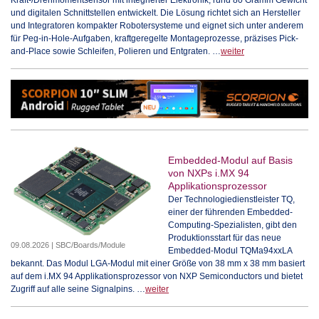
Kraft-/Drehmomentsensor mit integrierter Elektronik, rund 80 Gramm Gewicht
und digitalen Schnittstellen entwickelt. Die Lösung richtet sich an Hersteller
und Integratoren kompakter Robotersysteme und eignet sich unter anderem
für Peg-in-Hole-Aufgaben, kraftgeregelte Montageprozesse, präzises Pick-
and-Place sowie Schleifen, Polieren und Entgraten. …
weiter
Embedded-Modul auf Basis
von NXPs i.MX 94
Applikationsprozessor
Der Technologiedienstleister TQ,
einer der führenden Embedded-
Computing-Spezialisten, gibt den
Produktionsstart für das neue
09.08.2026 | SBC/Boards/Module
Embedded-Modul TQMa94xxLA
bekannt. Das Modul LGA-Modul mit einer Größe von 38 mm x 38 mm basiert
auf dem i.MX 94 Applikationsprozessor von NXP Semiconductors und bietet
Zugriff auf alle seine Signalpins. …
weiter