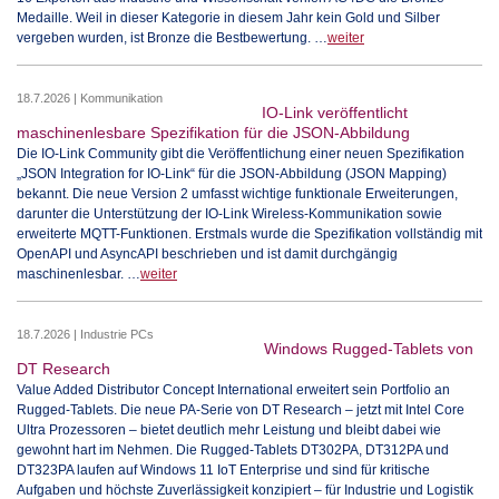
Medaille. Weil in dieser Kategorie in diesem Jahr kein Gold und Silber
vergeben wurden, ist Bronze die Bestbewertung. …
weiter
18.7.2026 | Kommunikation
IO-Link veröffentlicht
maschinenlesbare Spezifikation für die JSON-Abbildung
Die IO-Link Community gibt die Veröffentlichung einer neuen Spezifikation
„JSON Integration for IO-Link“ für die JSON-Abbildung (JSON Mapping)
bekannt. Die neue Version 2 umfasst wichtige funktionale Erweiterungen,
darunter die Unterstützung der IO-Link Wireless-Kommunikation sowie
erweiterte MQTT-Funktionen. Erstmals wurde die Spezifikation vollständig mit
OpenAPI und AsyncAPI beschrieben und ist damit durchgängig
maschinenlesbar. …
weiter
18.7.2026 | Industrie PCs
Windows Rugged-Tablets von
DT Research
Value Added Distributor Concept International erweitert sein Portfolio an
Rugged-Tablets. Die neue PA-Serie von DT Research – jetzt mit Intel Core
Ultra Prozessoren – bietet deutlich mehr Leistung und bleibt dabei wie
gewohnt hart im Nehmen. Die Rugged-Tablets DT302PA, DT312PA und
DT323PA laufen auf Windows 11 IoT Enterprise und sind für kritische
Aufgaben und höchste Zuverlässigkeit konzipiert – für Industrie und Logistik