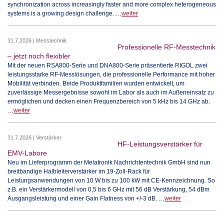
synchronization across increasingly faster and more complex heterogeneous
systems is a growing design challenge. …
weiter
31.7.2026 | Messtechnik
Professionelle RF-Messtechnik
– jetzt noch flexibler
Mit der neuen RSA800-Serie und DNA800-Serie präsentierte RIGOL zwei
leistungsstarke RF-Messlösungen, die professionelle Performance mit hoher
Mobilität verbinden. Beide Produktfamilien wurden entwickelt, um
zuverlässige Messergebnisse sowohl im Labor als auch im Außeneinsatz zu
ermöglichen und decken einen Frequenzbereich von 5 kHz bis 14 GHz ab.
…
weiter
31.7.2026 | Verstärker
HF-Leistungsverstärker für
EMV-Labore
Neu im Lieferprogramm der Melatronik Nachrichtentechnik GmbH sind nun
breitbandige Halbleiterverstärker im 19-Zoll-Rack für
Leistungsanwendungen von 10 W bis zu 100 kW mit CE-Kennzeichnung. So
z.B. ein Verstärkermodell von 0,5 bis 6 GHz mit 56 dB Verstärkung, 54 dBm
Ausgangsleistung und einer Gain Flatness von +/-3 dB. …
weiter