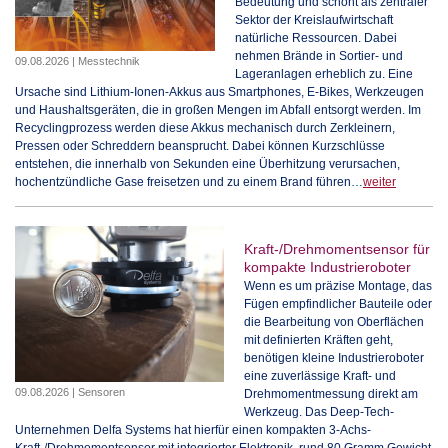
Bedeutung und schont als zentraler
Sektor der Kreislaufwirtschaft
natürliche Ressourcen. Dabei
nehmen Brände in Sortier- und
09.08.2026 | Messtechnik
Lageranlagen erheblich zu. Eine
Ursache sind Lithium-Ionen-Akkus aus Smartphones, E-Bikes, Werkzeugen
und Haushaltsgeräten, die in großen Mengen im Abfall entsorgt werden. Im
Recyclingprozess werden diese Akkus mechanisch durch Zerkleinern,
Pressen oder Schreddern beansprucht. Dabei können Kurzschlüsse
entstehen, die innerhalb von Sekunden eine Überhitzung verursachen,
hochentzündliche Gase freisetzen und zu einem Brand führen…
weiter
Kraft-/Drehmomentsensor für
kompakte Industrieroboter
Wenn es um präzise Montage, das
Fügen empfindlicher Bauteile oder
die Bearbeitung von Oberflächen
mit definierten Kräften geht,
benötigen kleine Industrieroboter
eine zuverlässige Kraft- und
09.08.2026 | Sensoren
Drehmomentmessung direkt am
Werkzeug. Das Deep-Tech-
Unternehmen Delfa Systems hat hierfür einen kompakten 3-Achs-