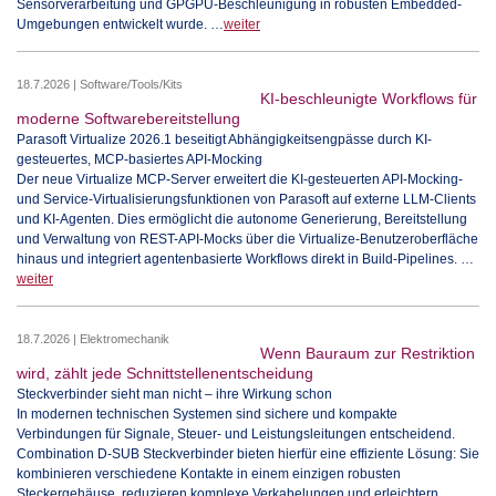
Sensorverarbeitung und GPGPU-Beschleunigung in robusten Embedded-
Umgebungen entwickelt wurde. …
weiter
18.7.2026 | Software/Tools/Kits
KI-beschleunigte Workflows für
moderne Softwarebereitstellung
Parasoft Virtualize 2026.1 beseitigt Abhängigkeitsengpässe durch KI-
gesteuertes, MCP-basiertes API-Mocking
Der neue Virtualize MCP-Server erweitert die KI-gesteuerten API-Mocking-
und Service-Virtualisierungsfunktionen von Parasoft auf externe LLM-Clients
und KI-Agenten. Dies ermöglicht die autonome Generierung, Bereitstellung
und Verwaltung von REST-API-Mocks über die Virtualize-Benutzeroberfläche
hinaus und integriert agentenbasierte Workflows direkt in Build-Pipelines. …
weiter
18.7.2026 | Elektromechanik
Wenn Bauraum zur Restriktion
wird, zählt jede Schnittstellenentscheidung
Steckverbinder sieht man nicht – ihre Wirkung schon
In modernen technischen Systemen sind sichere und kompakte
Verbindungen für Signale, Steuer- und Leistungsleitungen entscheidend.
Combination D-SUB Steckverbinder bieten hierfür eine effiziente Lösung: Sie
kombinieren verschiedene Kontakte in einem einzigen robusten
Steckergehäuse, reduzieren komplexe Verkabelungen und erleichtern