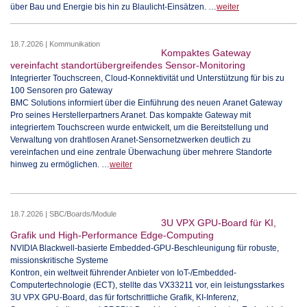
über Bau und Energie bis hin zu Blaulicht-Einsätzen. …
weiter
18.7.2026 | Kommunikation
Kompaktes Gateway
vereinfacht standortübergreifendes Sensor-Monitoring
Integrierter Touchscreen, Cloud-Konnektivität und Unterstützung für bis zu
100 Sensoren pro Gateway
BMC Solutions informiert über die Einführung des neuen Aranet Gateway
Pro seines Herstellerpartners Aranet. Das kompakte Gateway mit
integriertem Touchscreen wurde entwickelt, um die Bereitstellung und
Verwaltung von drahtlosen Aranet-Sensornetzwerken deutlich zu
vereinfachen und eine zentrale Überwachung über mehrere Standorte
hinweg zu ermöglichen. …
weiter
18.7.2026 | SBC/Boards/Module
3U VPX GPU-Board für KI,
Grafik und High-Performance Edge-Computing
NVIDIA Blackwell-basierte Embedded-GPU-Beschleunigung für robuste,
missionskritische Systeme
Kontron, ein weltweit führender Anbieter von IoT-/Embedded-
Computertechnologie (ECT), stellte das VX33211 vor, ein leistungsstarkes
3U VPX GPU-Board, das für fortschrittliche Grafik, KI-Inferenz,