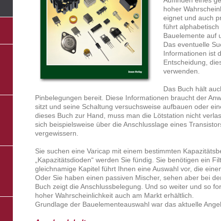
hoher Wahrscheinl
eignet und auch pr
führt alphabetisch
Bauelemente auf un
Das eventuelle Su
Informationen ist d
Entscheidung, die
verwenden.
Das Buch hält a
Pinbelegungen bereit. Diese Informationen braucht der Anw
sitzt und seine Schaltung versuchsweise aufbauen oder eine
dieses Buch zur Hand, muss man die Lötstation nicht verl
sich beispielsweise über die Anschlusslage eines Transist
vergewissern.
Sie suchen eine Varicap mit einem bestimmten Kapazitätsb
„Kapazitätsdioden“ werden Sie fündig. Sie benötigen ein Fi
gleichnamige Kapitel führt Ihnen eine Auswahl vor, die eine
Oder Sie haben einen passiven Mischer, sehen aber bei de
Buch zeigt die Anschlussbelegung. Und so weiter und so for
hoher Wahrscheinlichkeit auch am Markt erhältlich.
Grundlage der Bauelementeauswahl war das aktuelle Angeb