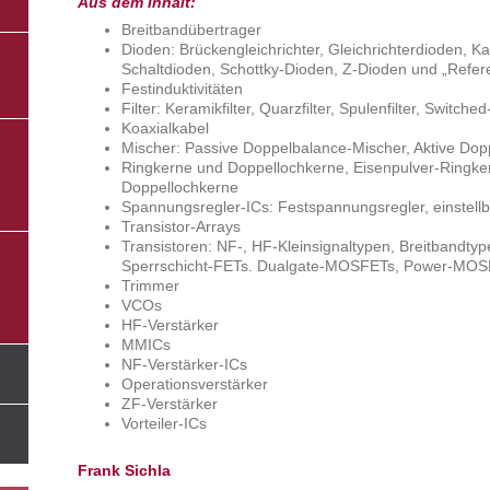
Aus dem Inhalt:
Breitbandübertrager
Dioden: Brückengleichrichter, Gleichrichterdioden, Ka
Schaltdioden, Schottky-Dioden, Z-Dioden und „Refer
Festinduktivitäten
Filter: Keramikfilter, Quarzfilter, Spulenfilter, Switche
Koaxialkabel
Mischer: Passive Doppelbalance-Mischer, Aktive Do
Ringkerne und Doppellochkerne, Eisenpulver-Ringkern
Doppellochkerne
Spannungsregler-ICs: Festspannungsregler, einstell
Transistor-Arrays
Transistoren: NF-, HF-Kleinsignaltypen, Breitbandtype
Sperrschicht-FETs. Dualgate-MOSFETs, Power-MO
Trimmer
VCOs
HF-Verstärker
MMICs
NF-Verstärker-ICs
Operationsverstärker
ZF-Verstärker
Vorteiler-ICs
Frank Sichla