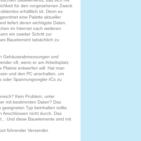
ichkeit für den vorgesehenen Zweck
oblemlos erhältlich ist. Denn es
 geordnet eine Palette aktueller
d liefert deren wichtigste Daten.
chen im Internet nach weiteren
ann ein zweiter Schritt zur
ses Bauelement tatsächlich zu
uch Gehäuseabmessungen und
ender oft, wenn er am Arbeitsplatz
 Platine entwerfen will. Hat man
assen und den PC anschalten, um
ors oder Spannungsregler-ICs zu
ereich? Kein Problem, unter
lter mit bestimmten Daten? Das
n geeigneten Typ beinhalten sollte.
n Anschlüssen nicht durch. Das
t... Und diese Bauelemente sind mit
ot führender Versender.