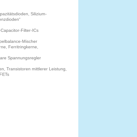
pazitätsdioden, Silizium-
enzdioden“
d-Capacitor-Filter-ICs
ppelbalance-Mischer
e, Ferritringkerne,
bare Spannungsregler
n, Transistoren mittlerer Leistung,
SFETs