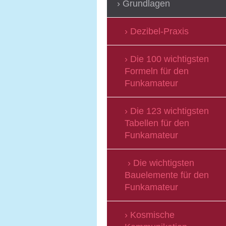
Grundlagen
Dezibel-Praxis
Die 100 wichtigsten
Formeln für den
Funkamateur
Die 123 wichtigsten
Tabellen für den
Funkamateur
Die wichtigsten
Bauelemente für den
Funkamateur
Kosmische