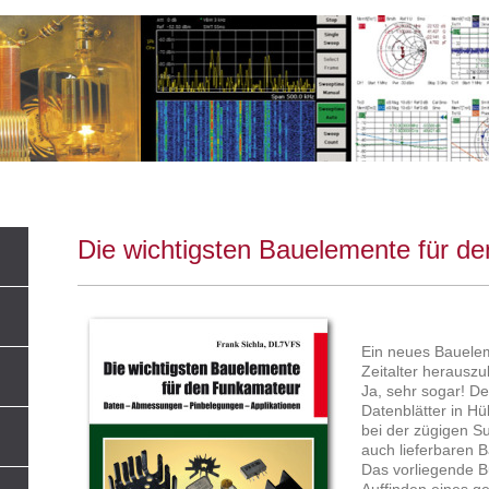
Die wichtigsten Bauelemente für d
Ein neues Bauelem
Zeitalter herauszu
Ja, sehr sogar! De
Datenblätter in Hül
bei der zügigen 
auch lieferbaren 
Das vorliegende B
Auffinden eines g